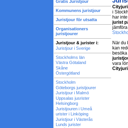
Juris
Gratis Juristjour
Cityjur
Kommunens juristjour
i Stockh
har int
Juristjour för utsatta
jurist p
jämföra
Organisationers
Stockh
juristjourer
Juristjour & jurister i:
När du 
kan red
Juristjour i Sverige
besöka 
Stockholms län
juristjo
Västra Götaland
vara lö
Skåne
Cityjur
Östergötland
Stockholm
Göteborgs juristjourer
Juristjour i Malmö
Uppsalas jusrister
Helsingborg
Juristjouren i Umeå
urister i Linköping
Juristjour i Västerås
Lunds jurister