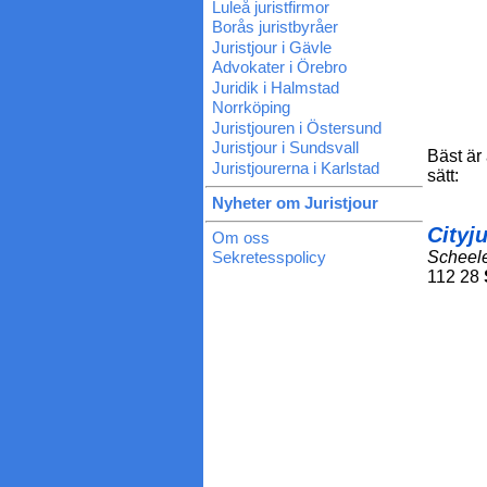
Luleå juristfirmor
Borås juristbyråer
Juristjour i Gävle
Advokater i Örebro
Juridik i Halmstad
Norrköping
Juristjouren i Östersund
Juristjour i Sundsvall
Bäst är
Juristjourerna i Karlstad
sätt:
Nyheter om Juristjour
Cityj
Om oss
Sekretesspolicy
Scheel
112 28