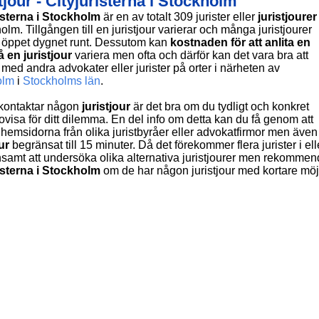
tjour - Cityjuristerna i Stockholm
isterna i Stockholm
är en av totalt 309 jurister eller
juristjourer
olm. Tillgången till en juristjour varierar och många juristjourer
e öppet dygnet runt. Dessutom kan
kostnaden för att anlita en
å en juristjour
variera men ofta och därför kan det vara bra att
 med andra advokater eller jurister på orter i närheten av
olm
i
Stockholms län
.
kontaktar någon
juristjour
är det bra om du tydligt och konkret
ovisa för ditt dilemma. En del info om detta kan du få genom att
hemsidorna från olika juristbyråer eller advokatfirmor men äv
ur
begränsat till 15 minuter. Då det förekommer flera jurister i e
nsamt att undersöka olika alternativa juristjourer men rekommender
isterna i Stockholm
om de har någon juristjour med kortare möjli