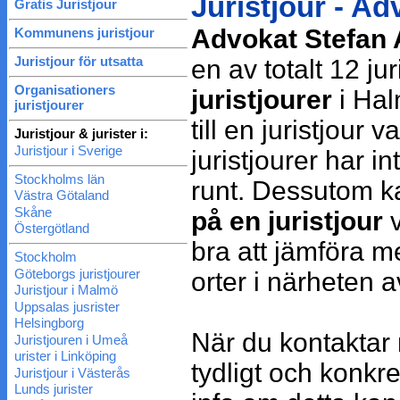
Juristjour - A
Gratis Juristjour
Advokat Stefan
Kommunens juristjour
Juristjour för utsatta
en av totalt 12 jur
Organisationers
juristjourer
i Hal
juristjourer
till en juristjour
Juristjour & jurister i:
Juristjour i Sverige
juristjourer har i
Stockholms län
runt. Dessutom 
Västra Götaland
Skåne
på en juristjour
v
Östergötland
bra att jämföra m
Stockholm
Göteborgs juristjourer
orter i närheten 
Juristjour i Malmö
Uppsalas jusrister
Helsingborg
När du kontakta
Juristjouren i Umeå
urister i Linköping
tydligt och konkre
Juristjour i Västerås
Lunds jurister