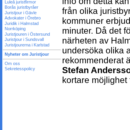
info om detta ka
Luleå juristfirmor
Borås juristbyråer
från olika jurist
Juristjour i Gävle
Advokater i Örebro
kommuner erbju
Juridik i Halmstad
minuter. Då det fö
Norrköping
Juristjouren i Östersund
närheten av Halm
Juristjour i Sundsvall
Juristjourerna i Karlstad
undersöka olika a
Nyheter om Juristjour
rekommenderat är 
Om oss
Stefan Anderss
Sekretesspolicy
kortare möjlighet t