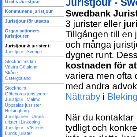
Juristjour - S
Gratis Juristjour
Swedbank Juris
Kommunens juristjour
Juristjour för utsatta
3 jurister eller
jur
Organisationers
Tillgången till en 
juristjourer
och många juristj
Juristjour & jurister i:
Juristjour i Sverige
dygnet runt. Des
Stockholms län
kostnaden för att
Västra Götaland
Skåne
variera men ofta 
Östergötland
med andra advokat
Stockholm
Göteborgs juristjourer
Nättraby
i
Bleking
Juristjour i Malmö
Uppsalas jusrister
Helsingborg
När du kontakta
Juristjouren i Umeå
urister i Linköping
tydligt och konkre
Juristjour i Västerås
Lunds jurister